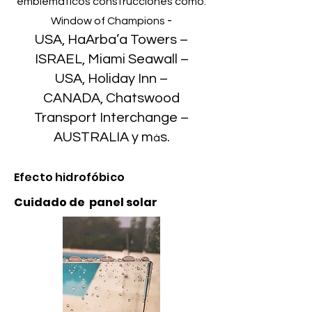
emblemáticos construcciones como:
-
Window of Champions
USA,
HaArba’a Towers –
ISRAEL,
Miami Seawall –
USA,
Holiday Inn –
CANADA,
Chatswood
Transport Interchange –
AUSTRALIA y m
s.
á
Efecto hidrofóbico
Cuidado de panel solar