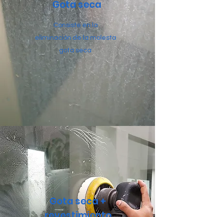
Gota seca
Consiste en la
eliminación
de la molesta
gota seca
Gota seca +
revestimiento