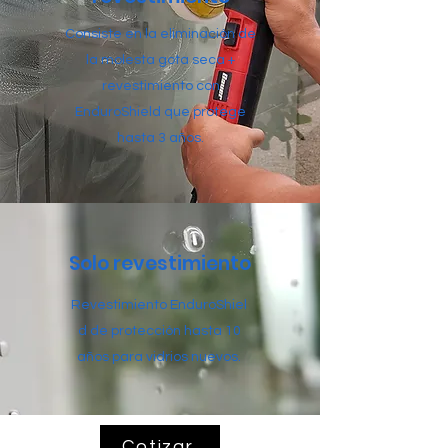
Consiste en la eliminación
de
la molesta gota seca +
revestimiento con
EnduroShield que protege
hasta 3
años
.
Solo revestimiento
Revestimiento
EnduroShiel
d de protección hasta 10
años para vidrios nuevos.
Cotizar